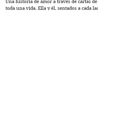
Cartas de Amor
Una historia de amor a través de cartas de
toda una vida. Ella y él, sentados a cada lado
del escenario, nos van leyendo las cartas
que...
Busco...
PRÓXIMOS RETOS
OBRAS DE TEATRO