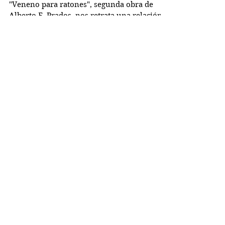
Veneno para ratones
"Veneno para ratones", segunda obra de
Alberto F. Prados, nos retrata una relación
familiar tensa, con invitado incluido. Los
diálogos...
Busco...
PRÓXIMOS RETOS
OBRAS DE TEATRO