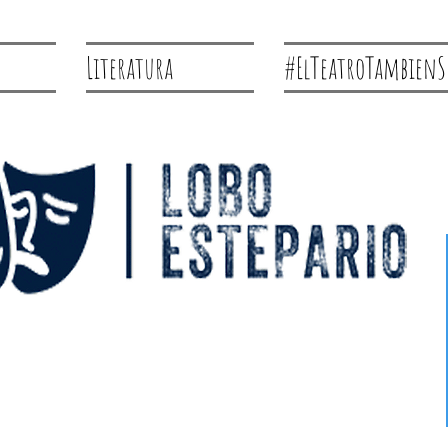
Literatura
#ElTeatroTambienS