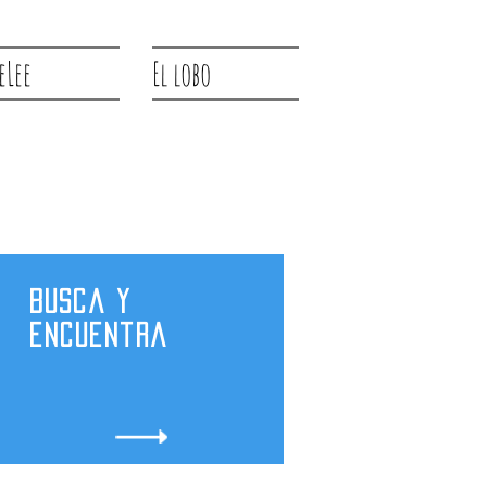
eLee
El lobo
Busca y
encuentra