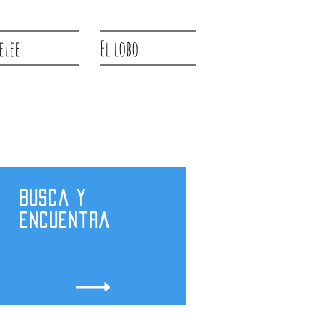
eLee
El lobo
Busca y
encuentra