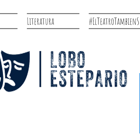
Literatura
#ElTeatroTambienS