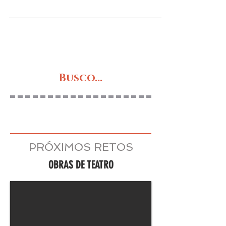
interesante propuesta en la que destaca la
interpretación de Ana Fernández en un
monólogo que prometía...
Busco...
PRÓXIMOS RETOS
OBRAS DE TEATRO