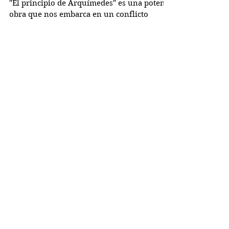
Arquímedes
"El principio de Arquímedes" es una potente
obra que nos embarca en un conflicto
moral, la eterna dicotomía al enjuiciar a las
personas y...
Busco...
PRÓXIMOS RETOS
OBRAS DE TEATRO