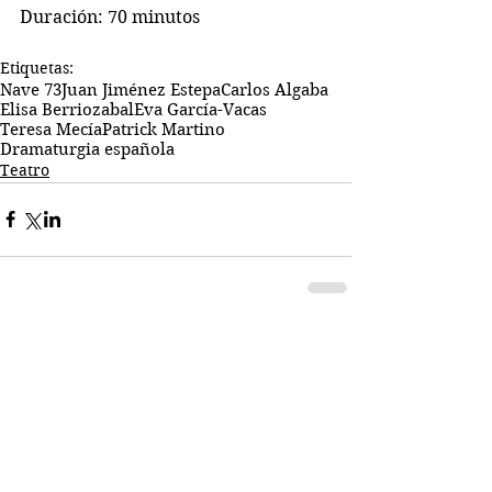
Duración: 70 minutos
Etiquetas:
Nave 73
Juan Jiménez Estepa
Carlos Algaba
Elisa Berriozabal
Eva García-Vacas
Teresa Mecía
Patrick Martino
Dramaturgia española
Teatro
Comentarios
Escribir un comentario...