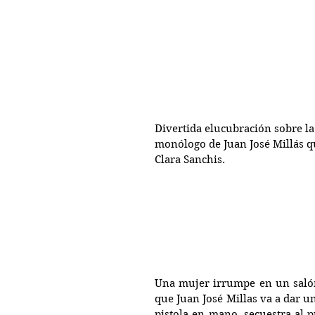
Divertida elucubración sobre la 
monólogo de Juan José Millás que
Clara Sanchis.
Una mujer irrumpe en un salón
que Juan José Millas va a dar un
pistola en mano, secuestra al p