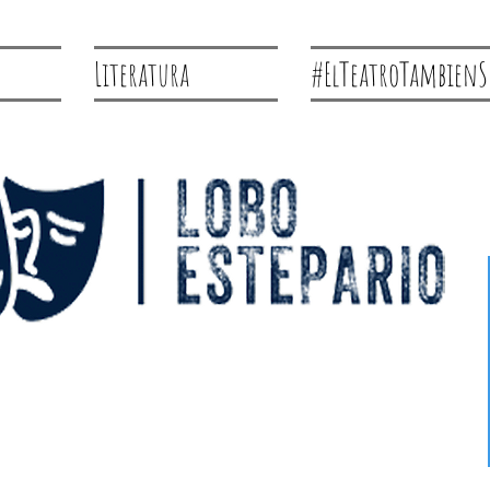
Literatura
#ElTeatroTambienS