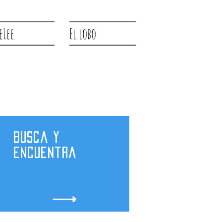
eLee
El lobo
Busca y
encuentra