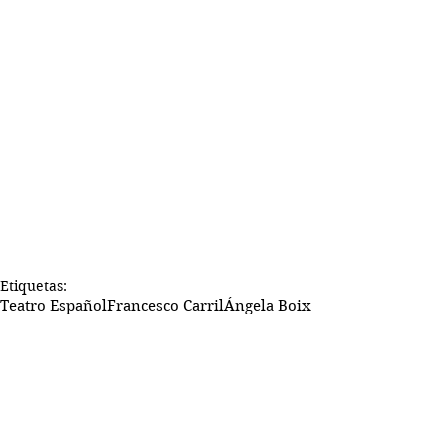
Etiquetas:
Teatro Español
Francesco Carril
Ángela Boix
Fernando Delgado
Santiago Loza
Luis Sorolla
Paola de Diego
Teatro