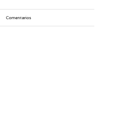
Comentarios
Escribir un comentario...
Busco...
PRÓXIMOS RETOS
OBRAS DE TEATRO