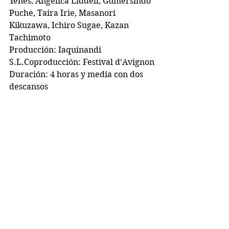
Yenes, Angélica Liddell, Gumersindo 
Puche, Taira Irie, Masanori 
Kikuzawa, Ichiro Sugae, Kazan 
Tachimoto
Producción: Iaquinandi 
S.L.Coproducción: Festival d’Avignon
Duración: 4 horas y media con dos 
descansos
3. Génesis VI: 6-7
Intérpretes: Angélica Liddell, Sarah 
Cabello Schoenmakers, Paola 
Cabello Schoenmakers, Tatiana 
Arias Winogradow, Yury Ananiev, 
Aristides Rontini, Sindo 
PucheProducción: Fondazione 
Campania dei Festival — Napoli 
Teatro Festival Italia, Iaquinandi, 
S.L.Coproducción Humain trop 