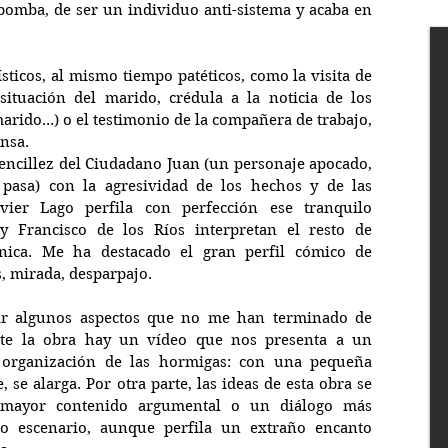
bomba, de ser un individuo anti-sistema y acaba en 
cos, al mismo tiempo patéticos, como la visita de 
situación del marido, crédula a la noticia de los 
arido...) o el testimonio de la compañera de trabajo, 
nsa.
sencillez del Ciudadano Juan (un personaje apocado, 
asa) con la agresividad de los hechos y de las 
ier Lago perfila con perfección ese tranquilo 
y Francisco de los Ríos interpretan el resto de 
ica. Me ha destacado el gran perfil cómico de 
s, mirada, desparpajo.
jar algunos aspectos que no me han terminado de 
nte la obra hay un vídeo que nos presenta a un 
a organización de las hormigas: con una pequeña 
 se alarga. Por otra parte, las ideas de esta obra se 
 mayor contenido argumental o un diálogo más 
io escenario, aunque perfila un extraño encanto 