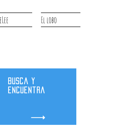
eLee
El lobo
Busca y
encuentra