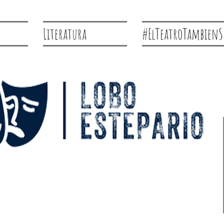
Literatura
#ElTeatroTambienS