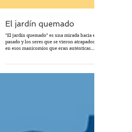
El jardín quemado
"El jardín quemado" es una mirada hacia el
pasado y los seres que se vieron atrapados
en esos manicomios que eran auténticas
cárceles. Muy buen nivel interpretativo y
una representación que consigue que
empaticemos con los seres que nos retrata.
A un manicomio emplazado en una isla
llega la joven psiquiatra Benet, discípula de
Garay que es la directora del psiquiátrico.
En seguida descubrimos que Benet ha
venido a supervisar los métodos
cuestionables de Garay y a investigar e